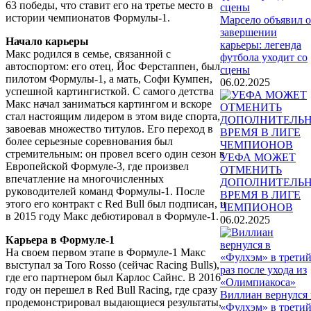
63 победы, что ставит его на третье место в
истории чемпионатов Формулы-1.
Марсело объявил о
завершении
Начало карьеры
карьеры: легенда
Макс родился в семье, связанной с
футбола уходит со
автоспортом: его отец, Йос Ферстаппен, был
сцены
пилотом Формулы-1, а мать, Софи Кумпен,
06.02.2025
успешной картингисткой. С самого детства
Макс начал заниматься картингом и вскоре
стал настоящим лидером в этом виде спорта,
завоевав множество титулов. Его переход в
более серьезные соревнования был
стремительным: он провел всего один сезон в
УЕФА МОЖЕТ
Европейской Формуле-3, где произвел
ОТМЕНИТЬ
впечатление на многочисленных
ДОПОЛНИТЕЛЬ
руководителей команд Формулы-1. После
ВРЕМЯ В ЛИГЕ
этого его контракт с Red Bull был подписан, и
ЧЕМПИОНОВ
в 2015 году Макс дебютировал в Формуле-1.
06.02.2025
Карьера в Формуле-1
На своем первом этапе в Формуле-1 Макс
выступал за Toro Rosso (сейчас Racing Bulls),
где его партнером был Карлос Сайнс. В 2016
году он перешел в Red Bull Racing, где сразу
Виллиан вернулся 
продемонстрировал выдающиеся результаты,
«Фулхэм» в трети