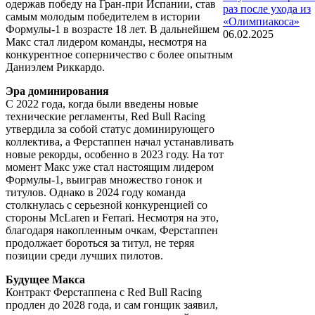
одержав победу на Гран-при Испании, став
раз после ухода из
самым молодым победителем в истории
«Олимпиакоса»
Формулы-1 в возрасте 18 лет. В дальнейшем
06.02.2025
Макс стал лидером команды, несмотря на
конкурентное соперничество с более опытным
Даниэлем Риккардо.
Эра доминирования
С 2022 года, когда были введены новые
технические регламенты, Red Bull Racing
утвердила за собой статус доминирующего
коллектива, а Ферстаппен начал устанавливать
новые рекорды, особенно в 2023 году. На тот
момент Макс уже стал настоящим лидером
Формулы-1, выиграв множество гонок и
титулов. Однако в 2024 году команда
столкнулась с серьезной конкуренцией со
стороны McLaren и Ferrari. Несмотря на это,
благодаря накопленным очкам, Ферстаппен
продолжает бороться за титул, не теряя
позиции среди лучших пилотов.
Будущее Макса
Контракт Ферстаппена с Red Bull Racing
продлен до 2028 года, и сам гонщик заявил,