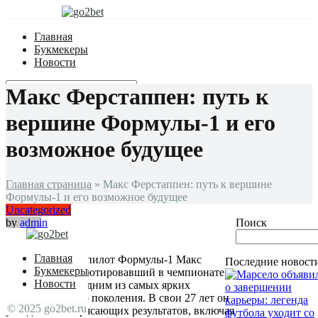
Главная
Букмекеры
Новости
Макс Ферстаппен: путь к
вершине Формулы-1 и его
возможное будущее
Главная страница
»
Макс Ферстаппен: путь к вершине
Формулы-1 и его возможное будущее
Uncategorized
by
admin
Поиск
20.01.2025
0
160
Главная
Нидерландский пилот Формулы-1 Макс
Последние новост
Букмекеры
Ферстаппен, дебютировавший в чемпионате в
Новости
2015 году, стал одним из самых ярких
гонщиков своего поколения. В свои 27 лет он
© 2025 go2bet.ru
уже достиг потрясающих результатов, включая