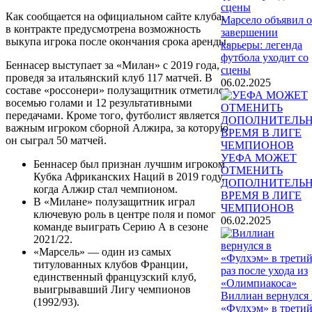
Как сообщается на официальном сайте клуба,
Марсело объявил о
в контракте предусмотрена возможность
завершении
выкупа игрока после окончания срока аренды.
карьеры: легенда
футбола уходит со
Беннасер выступает за «Милан» с 2019 года,
сцены
проведя за итальянский клуб 117 матчей. В
06.02.2025
составе «россонери» полузащитник отметился
восемью голами и 12 результативными
передачами. Кроме того, футболист является
важным игроком сборной Алжира, за которую
он сыграл 50 матчей.
УЕФА МОЖЕТ
Беннасер был признан лучшим игроком
ОТМЕНИТЬ
Кубка Африканских Наций в 2019 году,
ДОПОЛНИТЕЛЬ
когда Алжир стал чемпионом.
ВРЕМЯ В ЛИГЕ
В «Милане» полузащитник играл
ЧЕМПИОНОВ
ключевую роль в центре поля и помог
06.02.2025
команде выиграть Серию А в сезоне
2021/22.
«Марсель» — один из самых
титулованных клубов Франции,
единственный французский клуб,
выигрывавший Лигу чемпионов
Виллиан вернулся 
(1992/93).
«Фулхэм» в трети