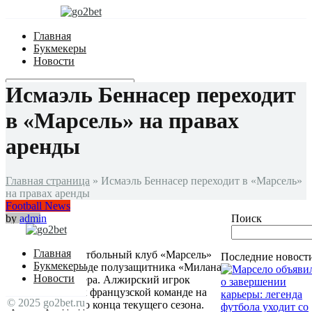
Главная
Букмекеры
Новости
Исмаэль Беннасер переходит
в «Марсель» на правах
аренды
Главная страница
»
Исмаэль Беннасер переходит в «Марсель»
на правах аренды
Football News
by
admin
Поиск
04.02.2025
0
227
Главная
Французский футбольный клуб «Марсель»
Последние новост
Букмекеры
объявил о переходе полузащитника «Милана»
Новости
Исмаэля Беннасера. Алжирский игрок
присоединился к французской команде на
© 2025 go2bet.ru
правах аренды до конца текущего сезона.